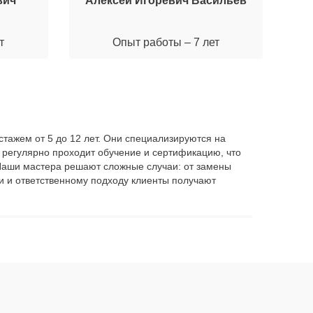
вич
Алексей Игоревич Васильев
М
т
Опыт работы – 7 лет
стажем от 5 до 12 лет. Они специализируются на
регулярно проходит обучение и сертификацию, что
. Наши мастера решают сложные случаи: от замены
и и ответственному подходу клиенты получают