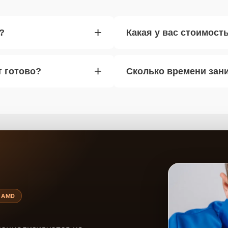
+
?
Какая у вас стоимост
+
т готово?
Сколько времени зан
 AMD