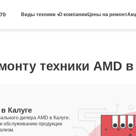
-70
Виды техники
О компании
Цены на ремонт
Ак
монту техники AMD в
в Калуге
ального дилера AMD в Калуге.
 и обслуживанию продукции
ализм.