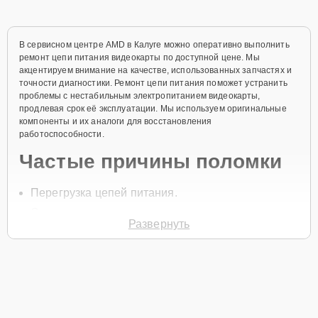
В сервисном центре AMD в Калуге можно оперативно выполнить
ремонт цепи питания видеокарты по доступной цене. Мы
акцентируем внимание на качестве, использованных запчастях и
точности диагностики. Ремонт цепи питания поможет устранить
проблемы с нестабильным электропитанием видеокарты,
продлевая срок её эксплуатации. Мы используем оригинальные
компоненты и их аналоги для восстановления
работоспособности.
Частые причины поломки
Перегрузка цепей питания.
Скачки напряжения.
Развернуть
Механические повреждения.
Износ компонентов цепи питания.
Перегрев видеокарты.
Чтобы заказать ремонт, позвоните по телефону +7 (800) 301-53-
70 или оставьте
Заявку на сайте
, и специалист свяжется с вами в