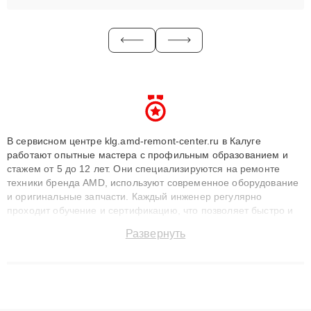
В сервисном центре klg.amd-remont-center.ru в Калуге
работают опытные мастера с профильным образованием и
стажем от 5 до 12 лет. Они специализируются на ремонте
техники бренда AMD, используют современное оборудование
и оригинальные запчасти. Каждый инженер регулярно
проходит обучение и сертификацию, что позволяет быстро и
точноdiagnostikировать поломки и восстанавливать технику с
Развернуть
сохранением гарантии до 3 лет. Наши мастера решают
сложные случаи: от замены матриц и материнских плат до
ремонта после залития и восстановления данных. Благодаря
высокой квалификации и ответственному подходу клиенты
получают быстрый, качественный ремонт и понятные
объяснения по результатам диагностики.