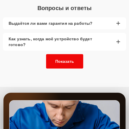
течение минуты для согласования всех деталей и записи на
Вопросы и ответы
диагностику.
Главные особенности
+
Выдаётся ли вами гарантия на работы?
сервиса
Как узнать, когда моё устройство будет
+
Низкие цены и скидки
— доступные услуги для
готово?
ремонта цепи питания.
Срочный ремонт
— минимальные сроки
выполнения работы.
Показать
Доставка и выезд
— удобные условия для
клиентов.
Запчасти в наличии
— оригинальные
компоненты и аналоги высокого качества.
Гарантия качества
— надёжная работа после
ремонта.
Сервисный центр обеспечивает высокое качество ремонта цепи
питания видеокарт. Опытные мастера проводят все работы с
использованием профессионального оборудования, что
гарантирует долговечность и надёжность. Мы стремимся