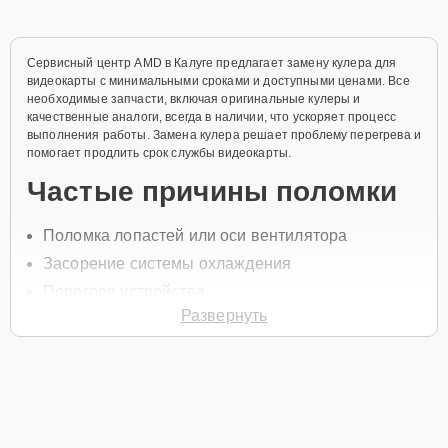
Сервисный центр AMD в Калуге предлагает замену кулера для
видеокарты с минимальными сроками и доступными ценами. Все
необходимые запчасти, включая оригинальные кулеры и
качественные аналоги, всегда в наличии, что ускоряет процесс
выполнения работы. Замена кулера решает проблему перегрева и
помогает продлить срок службы видеокарты.
Частые причины поломки
Поломка лопастей или оси вентилятора
Засорение системы охлаждения
Перегрев устройства
Развернуть
Износ кулера из-за длительной эксплуатации
Нарушение работы системы охлаждения
Для замены кулера на видеокарте позвоните по телефону +7
(800) 301-53-70 или оставьте
Заявку на сайте
. Специалист
свяжется в течение минуты для уточнения всех деталей и записи
на диагностику и ремонт.