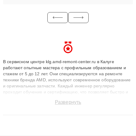
В сервисном центре klg.amd-remont-center.ru в Калуге
работают опытные мастера с профильным образованием и
стажем от 5 до 12 лет. Они специализируются на ремонте
техники бренда AMD, используют современное оборудование
и оригинальные запчасти. Каждый инженер регулярно
проходит обучение и сертификацию, что позволяет быстро и
точноdiagnostikировать поломки и восстанавливать технику с
Развернуть
сохранением гарантии до 3 лет. Наши мастера решают
сложные случаи: от замены матриц и материнских плат до
ремонта после залития и восстановления данных. Благодаря
высокой квалификации и ответственному подходу клиенты
получают быстрый, качественный ремонт и понятные
объяснения по результатам диагностики.