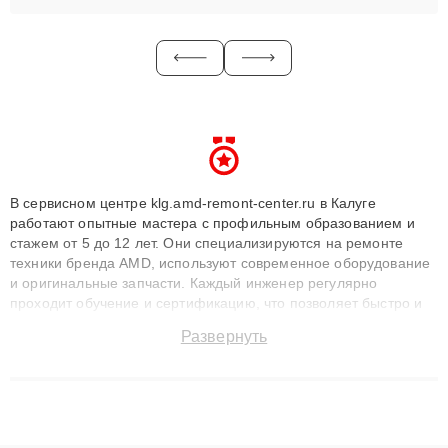
В сервисном центре klg.amd-remont-center.ru в Калуге
работают опытные мастера с профильным образованием и
стажем от 5 до 12 лет. Они специализируются на ремонте
техники бренда AMD, используют современное оборудование
и оригинальные запчасти. Каждый инженер регулярно
проходит обучение и сертификацию, что позволяет быстро и
точноdiagnostikировать поломки и восстанавливать технику с
Развернуть
сохранением гарантии до 3 лет. Наши мастера решают
сложные случаи: от замены матриц и материнских плат до
ремонта после залития и восстановления данных. Благодаря
высокой квалификации и ответственному подходу клиенты
получают быстрый, качественный ремонт и понятные
объяснения по результатам диагностики.