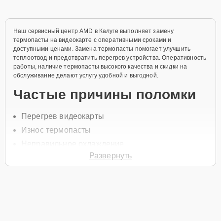
Наш сервисный центр AMD в Калуге выполняет замену
термопасты на видеокарте с оперативными сроками и
доступными ценами. Замена термопасты помогает улучшить
теплоотвод и предотвратить перегрев устройства. Оперативность
работы, наличие термопасты высокого качества и скидки на
обслуживание делают услугу удобной и выгодной.
Частые причины поломки
Перегрев видеокарты
Износ термопасты
Неправильное охлаждение
Развернуть
Повреждение радиатора
Высокие нагрузки при работе
Чтобы заменить термопасту, позвоните по телефону +7 (800) 301-
53-70 или оставьте
Заявку на сайте
. Менеджер свяжется в течение
минуты для уточнения всех вопросов и записи на обслуживание
видеокарты.